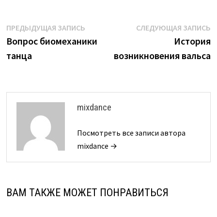
Навигация
Предыдущая
С
ПРЕДЫДУЩАЯ ЗАПИСЬ
СЛЕДУЮЩАЯ ЗАПИСЬ
запись:
з
Вопрос биомеханики
История
по
танца
возникновения вальса
записям
mixdance
Посмотреть все записи автора
mixdance →
ВАМ ТАКЖЕ МОЖЕТ ПОНРАВИТЬСЯ