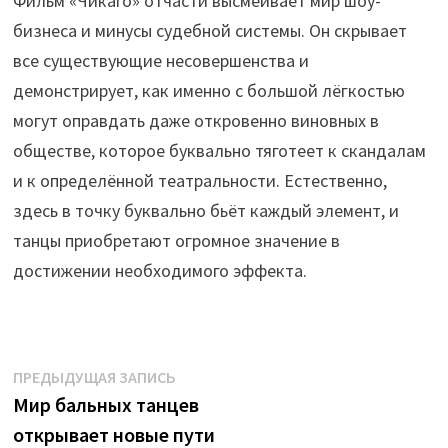
Фильм «Чикаго» отчасти высмеивает мир шоу-
бизнеса и минусы судебной системы. Он скрывает
все существующие несовершенства и
демонстрирует, как именно с большой лёгкостью
могут оправдать даже откровенно виновных в
обществе, которое буквально тяготеет к скандалам
и к определённой театральности. Естественно,
здесь в точку буквально бьёт каждый элемент, и
танцы приобретают огромное значение в
достижении необходимого эффекта.
Навигация
Предыдущая
ПРЕДЫДУЩАЯ ЗАПИСЬ
запись:
Мир бальных танцев
по
открывает новые пути