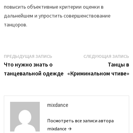
повысить объективные критерии оценки в
дальнейшем и упростить совершенствование
танцоров.
Навигация
Предыдущая
С
ПРЕДЫДУЩАЯ ЗАПИСЬ
СЛЕДУЮЩАЯ ЗАПИСЬ
запись:
з
Что нужно знать о
Танцы в
по
танцевальной одежде
«Криминальном чтиве»
записям
mixdance
Посмотреть все записи автора
mixdance →