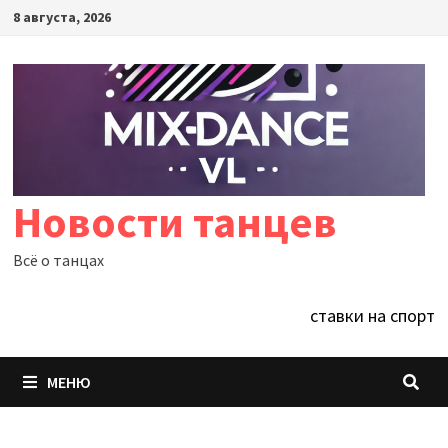
Перейти
8 августа, 2026
к
содержимому
Новости танцев
Всё о танцах
ставки на спорт
МЕНЮ