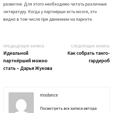
развитие. Для этого необходимо читать различные
литературу. Когда у партнёрши есть мозги, это
видно в том числе при движении на паркете.
Навигация
Предыдущая
С
ПРЕДЫДУЩАЯ ЗАПИСЬ
СЛЕДУЮЩАЯ ЗАПИСЬ
запись:
з
Идеальной
Как собрать танго-
по
партнёршей можно
гардероб
записям
стать – Дарья Жукова
mixdance
Посмотреть все записи автора