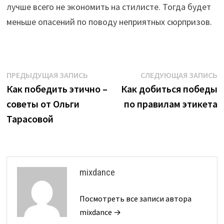
лучше всего не экономить на стилисте. Тогда будет
меньше опасений по поводу неприятных сюрпризов.
Навигация
Предыдущая
С
ПРЕДЫДУЩАЯ ЗАПИСЬ
СЛЕДУЮЩАЯ ЗАПИСЬ
запись:
з
Как победить этично –
Как добиться победы
по
советы от Ольги
по правилам этикета
записям
Тарасовой
mixdance
Посмотреть все записи автора
mixdance →